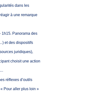
gularités
dans
les
réagir
à une remarque
– 1h15.
Panorama des
…) et
des
dispositifs
sources
juridiques),
cipant
choisit une
action
e…
hes réflexes d’outils
« Pour
aller plus loin »