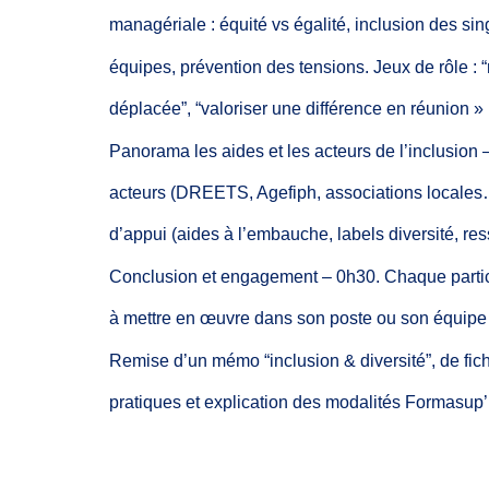
managériale
:
équité
vs
égalité,
inclusion
des sin
équipes,
prévention
des
tensions. Jeux
de rôle :
“
déplacée”,
“valoriser
une
différence en réunion »
Panorama les aides et
les acteurs
de l’inclusion
acteurs
(DREETS,
Agefiph,
associations
locales
d’appui
(aides
à l’embauche, labels diversité,
res
Conclusion
et engagement
–
0h30. Chaque
parti
à mettre
en œuvre
dans son
poste ou son équip
Remise
d’un
mémo “inclusion
&
diversité”,
de
fic
pratiques et explication des
modalités Formasup’