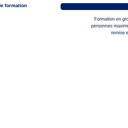
de formation
Formation en gro
personnes maximu
remise e