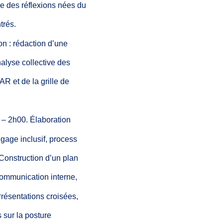
le
des
réflexions
nées
du
trés.
on
:
rédaction
d’une
alyse
collective des
TAR
et
de
la
grille
de
–
2h00.
Élaboration
ngage
inclusif, process
onstruction
d’un
plan
mmunication interne,
résentations croisées,
s
sur
la
posture