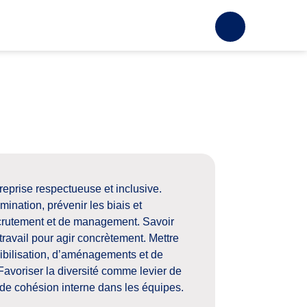
treprise
respectueuse et inclusive.
imination, prévenir les
biais
et
crutement
et
de
management.
Savoir
travail
pour
agir
concrètement.
Mettre
bilisation,
d’aménagements
et
de
Favoriser la
diversité
comme
levier de
de
cohésion interne
dans les
équipes.