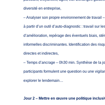
diversité en
entreprise,
– Analyser
son
propre environnement
de
travail
–
à partir
d’un
outil
d’auto-diagnostic :
travail
sur le
d’amélioration,
repérage des éventuels biais,
sté
informelles discriminantes. Identification
des
risq
directes
et indirectes,
–
Temps d’ancrage
– 0h30 min.
Synthèse
de la
j
participants
formulent
une question ou une vigilan
explorer le lendemain…
Jour
2 – Mettre
en
œuvre
une
politique
inclusi