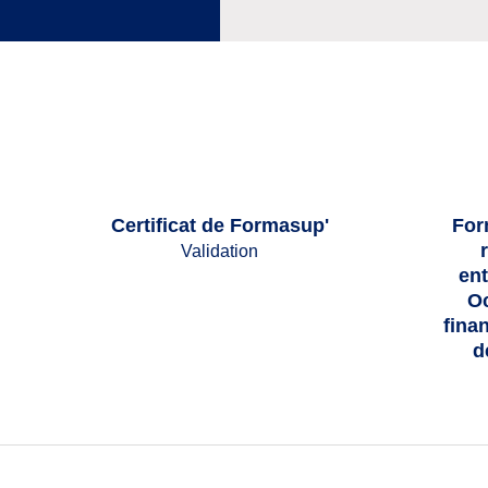
Certificat de Formasup'
For
Validation
ent
Oc
fina
d