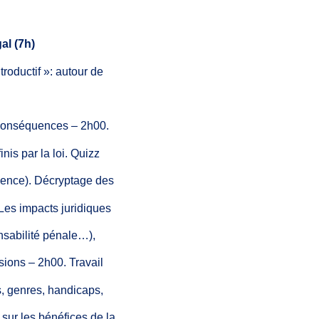
gal
(7h)
troductif
»: autour
de
 conséquences
–
2h00.
inis
par
la
loi.
Quizz
dence).
Décryptage
des
 Les
impacts juridiques
sabilité
pénale…),
sions
–
2h00.
Travail
,
genres,
handicaps,
sur
les bénéfices
de la