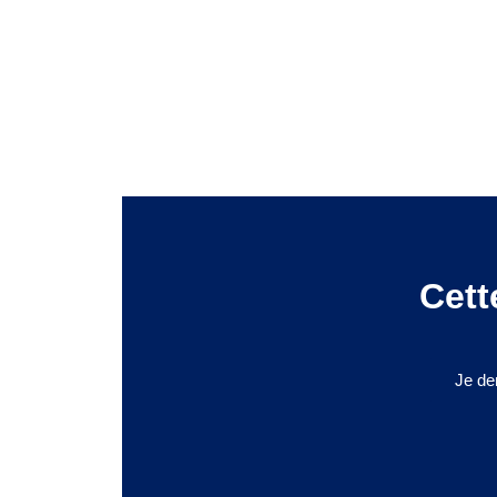
Cett
Je de