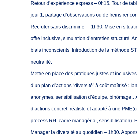
Retour d’expérience express
–
0h15. Tour
de
tab
jour 1, partage
d’observations ou
de
freins rencon
Recruter sans
discriminer
–
1h30.
Mise en situati
offre
inclusive, simulation
d’entretien
structuré.
An
biais
inconscients.
Introduction
de
la
méthode
S
neutralité,
Mettre
en place des pratiques
justes et
inclusives
d’un plan
d’actions “diversité”
à coût
maîtrisé :
la
anonymes,
sensibilisation
d’équipe,
binômage…C
d’actions concret,
réaliste et adapté
à
une
PME(co
process
RH,
cadre managérial,
sensibilisation).
P
Manager
la
diversité
au
quotidien
–
1h30.
Apport