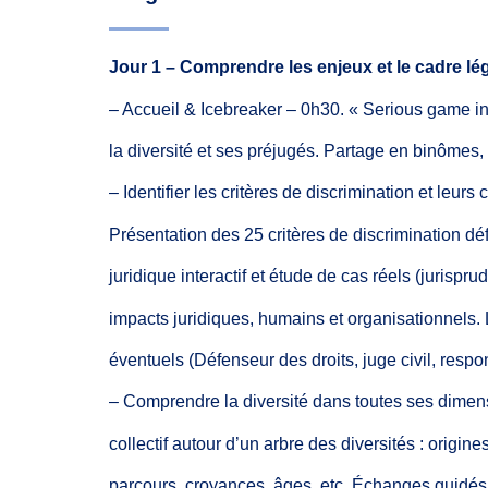
Jour
1 – Comprendre les
enjeux et
le cadre lé
–
Accueil
&
Icebreaker
– 0h30. «
Serious
game in
la diversité
et ses
préjugés. Partage en
binômes,
– Identifier
les critères
de discrimination
et
leurs
Présentation des 25 critères
de discrimination
déf
juridique
interactif
et étude
de
cas
réels
(jurispru
impacts juridiques, humains
et organisationnels.
éventuels (Défenseur
des
droits,
juge civil,
respon
–
Comprendre la
diversité
dans
toutes
ses
dimen
collectif
autour
d’un
arbre
des
diversités :
origines
parcours,
croyances, âges, etc.
Échanges
guidés