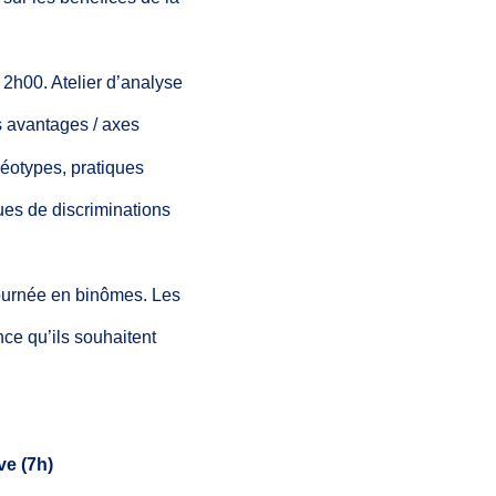
2h00. Atelier
d’analyse
s
avantages
/
axes
réotypes, pratiques
ues
de discriminations
ournée
en binômes. Les
ce qu’ils
souhaitent
ve
(7h)