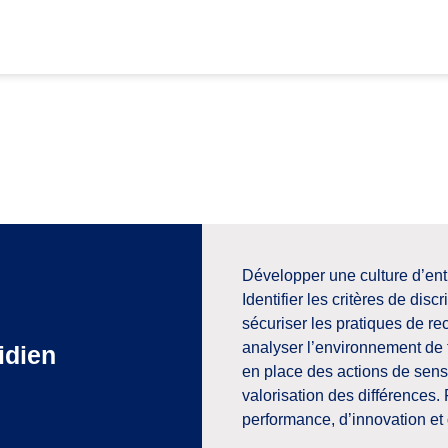
Développer une culture d’en
Identifier les
critères de discr
sécuriser
les
pratiques
de
re
analyser l’environnement
de 
idien
en
place des
actions de sensi
valorisation
des
différences.
performance, d’innovation
et