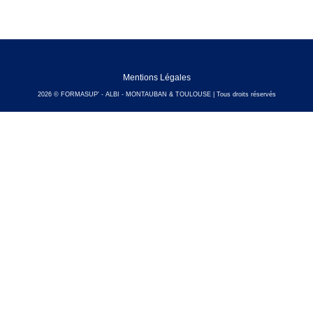
Mentions Légales
2026 © FORMASUP' - ALBI - MONTAUBAN & TOULOUSE | Tous droits réservés