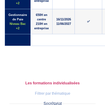
entreprise
+2
Gestionnaire
650H en
de Paie
centre
16/11/2026
✅
Niveau Bac
210H en
11/06/2027
+2
entreprise
Les formations individualisées
Filtrer par thématique
Secrétariat