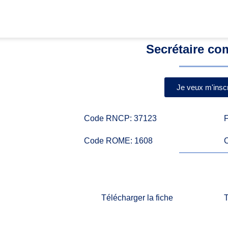
Secrétaire co
Je veux m'inscr
Code RNCP: 37123
Code ROME: 1608
Télécharger la fiche
T