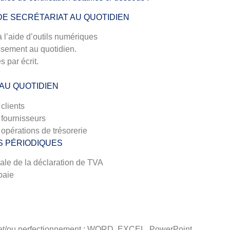
DE SECRÉTARIAT AU QUOTIDIEN
 l’aide d’outils numériques
ssement au quotidien.
 par écrit.
AU QUOTIDIEN
clients
 fournisseurs
 opérations de trésorerie
S PÉRIODIQUES
cale de la déclaration de TVA
paie
au et/ou perfectionnement : WORD, EXCEL, PowerPoint