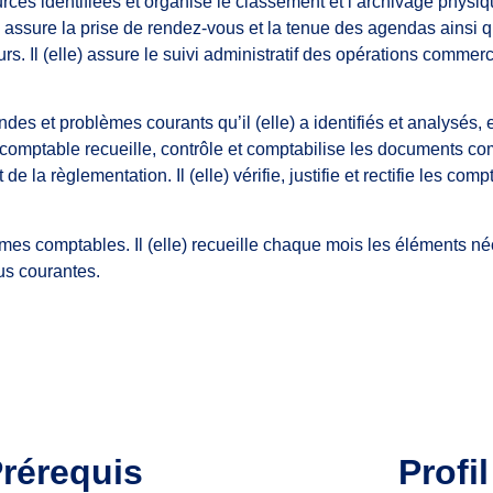
ources identifiées et organise le classement et l’archivage physiq
s, assure la prise de rendez-vous et la tenue des agendas ainsi 
 Il (elle) assure le suivi administratif des opérations commerci
es et problèmes courants qu’il (elle) a identifiés et analysés, e
aire comptable recueille, contrôle et comptabilise les documents 
e la règlementation. Il (elle) vérifie, justifie et rectifie les c
rmes comptables. Il (elle) recueille chaque mois les éléments néc
lus courantes.
rérequis
Profil