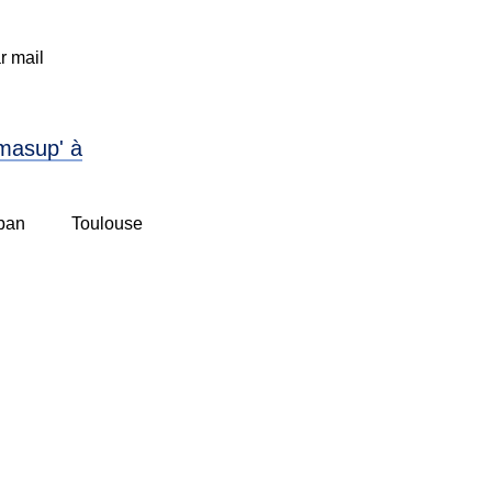
r mail
masup' à
ban
Toulouse