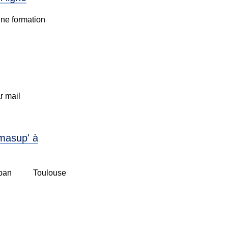
une formation
r mail
masup' à
ban
Toulouse