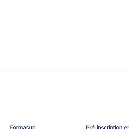
Formasup'
Pré-inscription e