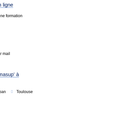
n ligne
une formation
r mail
masup' à
ban
Toulouse